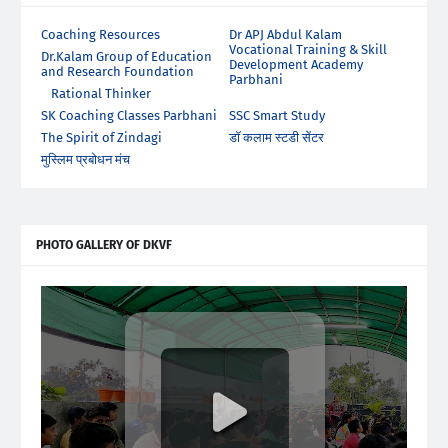
Coaching Resources
Dr APJ Abdul Kalam
Vocational Training & Skill
Dr.Kalam Group of Education
Development Academy
and Research Foundation
Parbhani
Rational Thinker
SK Coaching Classes Parbhani
SSC Smart Study
The Spirit of Zindagi
डॉ कलाम स्टडी सेंटर
मुस्लिम प्रबोधन मंच
PHOTO GALLERY OF DKVF