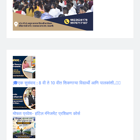
🎓एक सुसंवाद : 8 वी ते 10 वीत शिकणाऱ्या विद्यार्थी आणि पालकांशी..✍🏻
मोफत प्रवेश- हॉटेल मॅनेजमेंट प्रशिक्षण कोर्स