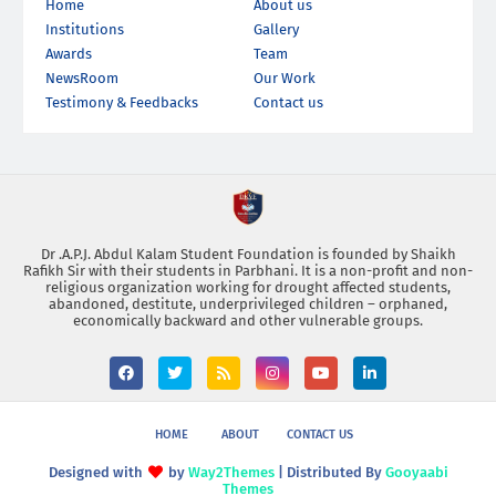
Home
About us
Institutions
Gallery
Awards
Team
NewsRoom
Our Work
Testimony & Feedbacks
Contact us
Dr .A.P.J. Abdul Kalam Student Foundation is founded by Shaikh
Rafikh Sir with their students in Parbhani. It is a non-profit and non-
religious organization working for drought affected students,
abandoned, destitute, underprivileged children – orphaned,
economically backward and other vulnerable groups.
HOME
ABOUT
CONTACT US
Designed with
by
Way2Themes
| Distributed By
Gooyaabi
Themes