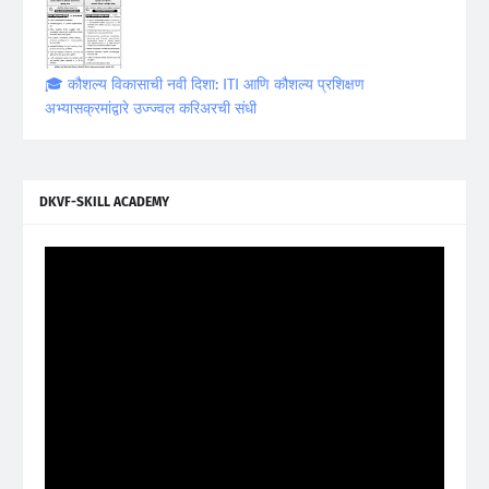
🎓 कौशल्य विकासाची नवी दिशा: ITI आणि कौशल्य प्रशिक्षण
अभ्यासक्रमांद्वारे उज्ज्वल करिअरची संधी
DKVF-SKILL ACADEMY