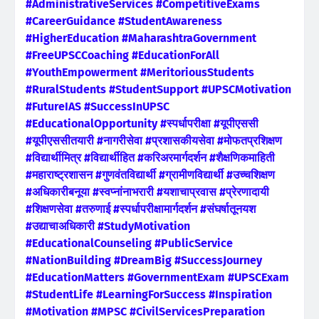
#AdministrativeServices #CompetitiveExams
#CareerGuidance #StudentAwareness
#HigherEducation #MaharashtraGovernment
#FreeUPSCCoaching #EducationForAll
#YouthEmpowerment #MeritoriousStudents
#RuralStudents #StudentSupport #UPSCMotivation
#FutureIAS #SuccessInUPSC
#EducationalOpportunity #स्पर्धापरीक्षा #यूपीएससी
#यूपीएससीतयारी #नागरीसेवा #प्रशासकीयसेवा #मोफतप्रशिक्षण
#विद्यार्थीमित्र #विद्यार्थीहित #करिअरमार्गदर्शन #शैक्षणिकमाहिती
#महाराष्ट्रशासन #गुणवंतविद्यार्थी #ग्रामीणविद्यार्थी #उच्चशिक्षण
#अधिकारीबनूया #स्वप्नांनाभरारी #यशाचाप्रवास #प्रेरणादायी
#शिक्षणसेवा #तरुणाई #स्पर्धापरीक्षामार्गदर्शन #संघर्षातूनयश
#उद्याचाअधिकारी #StudyMotivation
#EducationalCounseling #PublicService
#NationBuilding #DreamBig #SuccessJourney
#EducationMatters #GovernmentExam #UPSCExam
#StudentLife #LearningForSuccess #Inspiration
#Motivation #MPSC #CivilServicesPreparation