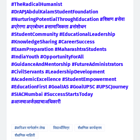
#TheRadicalHumanist
#DrAPJAbdulKalamStudentFoundation
#NurturingPotentialThroughEducation #शिक्षण #सेवा
#प्रेरणा #प्रबोधन #सामाजिकता #संशोधन
#StudentCommunity #EducationalLeadership
#KnowledgeSharing #CareerSuccess
#ExamPreparation #MaharashtraStudents
#IndiaYouth #OpportunityForAll
#GuidanceAndMentorship #FutureAdministrators
#CivilServants #LeadershipDevelopment
#AcademicExcellence #StudentEmpowerment
#EducationFirst #GoalIAS #GoalUPSC #UPSCJourney
#SIACMumbai #SuccessStartsToday
#आजचाअर्जउद्याचाअधिकारी
#करिअर मार्गदर्शन लेख
विद्यार्थीमित्र
शैक्षणिक कार्यक्रम
शैक्षणिक माहिती