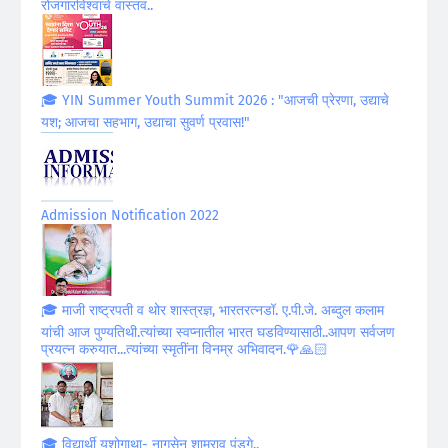
रोजगारविश्वाचे वास्तव..
🎓 YIN Summer Youth Summit 2026 : "आजची प्रेरणा, उद्याचे
यश; आजचा सहभाग, उद्याचा सुवर्ण प्रवास!"
Admission Notification 2022
🎓 माजी राष्ट्रपती व थोर शास्त्रज्ञ, भारतरत्नडॉ. ए.पी.जे. अब्दुल कलाम
यांची आज पुण्यतिथी.त्यांच्या स्वप्नातील भारत घडविण्यासाठी..आपण सर्वजण
प्रयत्न करुयात...त्यांच्या स्मृतींना विनम्र अभिवादन.🌹🙏🏻
🎓 विद्यार्थी यशोगाथा- नागसेन शामराव पुंडगे..