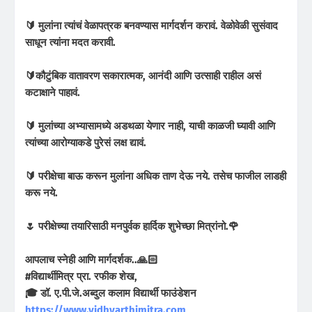
🔰 मुलांना त्यांचं वेळापत्रक बनवण्यास मार्गदर्शन करावं. वेळोवेळी सुसंवाद
साधून त्यांना मदत करावी.
🔰कौटुंबिक वातावरण सकारात्मक, आनंदी आणि उत्साही राहील असं
कटाक्षाने पाहावं.
🔰 मुलांच्या अभ्यासामध्ये अडथळा येणार नाही, याची काळजी घ्यावी आणि
त्यांच्या आरोग्याकडे पुरेसं लक्ष द्यावं.
🔰 परीक्षेचा बाऊ करून मुलांना अधिक ताण देऊ नये. तसेच फाजील लाडही
करू नये.
🌷 परीक्षेच्या तयारिसाठी मनपुर्वक हार्दिक शुभेच्छा मित्रांनो.🌹
आपलाच स्नेही आणि मार्गदर्शक..🙏🏻
#विद्यार्थीमित्र प्रा. रफीक शेख,
🎓 डॉ. ए.पी.जे.अब्दुल कलाम विद्यार्थी फाउंडेशन
https://www.vidhyarthimitra.com