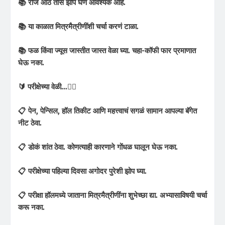
📚 रोज आठ तास झोप घेणं आवश्यक आहे.
📚 या काळात मित्रमैत्रीणींशी चर्चा करणं टाळा.
📚 फळ किंवा ज्यूस जास्तीत जास्त वेळा घ्या. चहा-कॉफी फार प्रमाणात
घेऊ नका.
🔰 परीक्षेच्या वेळी...✍🏻
📋 पेन, पेन्सिल, हॉल तिकीट आणि महत्त्वाचं सगळं सामान आपल्या बॅगेत
नीट ठेवा.
📋 डोकं शांत ठेवा. कोणत्याही कारणाने गोंधळ घालून घेऊ नका.
📋 परीक्षेच्या पहिल्या दिवसा अगोदर पुरेशी झोप घ्या.
📋 परीक्षा हॉलमध्ये जाताना मित्रमैत्रीणींना शुभेच्छा द्या. अभ्यासाविषयी चर्चा
करू नका.