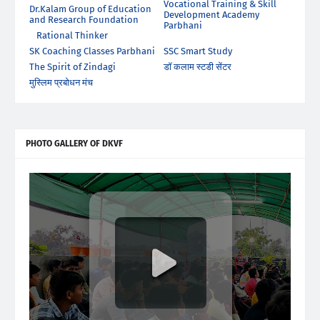
Vocational Training & Skill
Dr.Kalam Group of Education
Development Academy
and Research Foundation
Parbhani
Rational Thinker
SK Coaching Classes Parbhani
SSC Smart Study
The Spirit of Zindagi
डॉ कलाम स्टडी सेंटर
मुस्लिम प्रबोधन मंच
PHOTO GALLERY OF DKVF