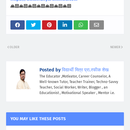
🙏🏻🙏🏻🙏🏻🙏🏻🙏🏻🙏🏻🙏🏻
OLDER
NEWER
Posted by
विद्यार्थी मित्र प्रा.रफीक शेख
The Educator ,Motivator, Career Counselor, A
Well-known Tutor, Teacher Trainer, Techno-Savvy
Teacher, Social Worker, Writer, Blogger , an
Educationist , Motivational Speaker , Mentor i.e.
YOU MAY LIKE THESE POSTS