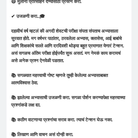
😄 मुलांना प्रोत्साहन देण्यासाठी प्रयत्न करा.
✔ उजळणी करा..🎓
दहावीचं वर्ष म्हटलं की अगदी शेवटची परीक्षा संपता संपताच अभ्यासाला
सुरवात होते. मग वर्षभर पाठांतर, ठरवलेला अभ्यास, क्लासेस, आई बाबांचे
आणि शिक्षकांचे सल्ले आणि दरदिवशी थोड्या बहुत प्रमाणात येणारं टेन्शन.
असं सगळच अंतिम परीक्षा होईपर्यंत सुरू असतं. मग नेमकं काय करायचं
असे अनेक प्रश्न ऐनवेळी पडतात.
📚 सगळ्यात महत्त्वाची गोष्ट म्हणजे तुम्ही केलेल्या अभ्यासाबाबत
आत्मविश्वास ठेवा.
📚 झालेल्या अभ्यासाची उजळणी करा. सगळा पोर्शन करण्यापेक्षा महत्त्वाच्या
प्रश्नांकडे लक्ष द्या.
📚 कठीण वाटणाऱ्या प्रश्नांचा सराव करा. त्याचं टेन्शन घेऊ नका.
📚 लिखाण आणि वाचन असं दोन्ही करा.