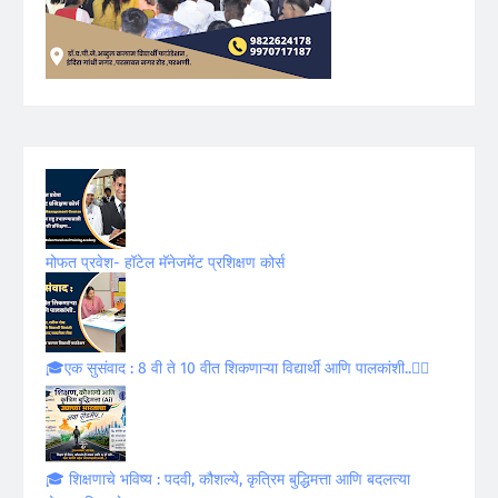
मोफत प्रवेश- हॉटेल मॅनेजमेंट प्रशिक्षण कोर्स
🎓एक सुसंवाद : 8 वी ते 10 वीत शिकणाऱ्या विद्यार्थी आणि पालकांशी..✍🏻
🎓 शिक्षणाचे भविष्य : पदवी, कौशल्ये, कृत्रिम बुद्धिमत्ता आणि बदलत्या