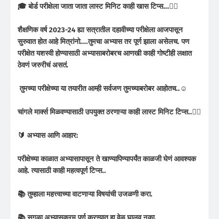
🎓 बोर्ड परीक्षेला जाता जाता लास्ट मिनिट काही खास टिप्स...✍🏻
शैक्षणिक वर्ष 2023-24 ह्या सत्रातील दहावीच्या परीक्षेला आजपासून
सुरुवात होत आहे मित्रांनो....तुमचा अभ्यास तर पूर्ण झाला असेलच. पण
परीक्षेत यशस्वी होण्यासाठी अभ्यासाबरोबरच आणखी काही गोष्टीही लक्षात
ठेवणं जरुरीचं असतं.
तुमच्या परीक्षेच्या या तयारीत आम्ही सर्वजण तुमच्याबरोबर आहोतच..☺️
चांगले मार्क्स मिळवण्यासाठी उपयुक्त ठरणाऱ्या काही लास्ट मिनिट टिप्स..👌🏻
🔰 अभ्यास आणि आहार:
परीक्षेच्या काळात अभ्यासापासून ते खाण्यापिण्यापर्यंत काळजी घेणं आवश्यक
आहे. त्यासाठी काही महत्वपूर्ण टिप्स..
📚 तुम्हाला महत्त्वाच्या वाटणाऱ्या विषयांची उजळणी करा.
📚 सगळा अभ्यासक्रम पूर्ण करण्यात हा वेळ घालवू नका.